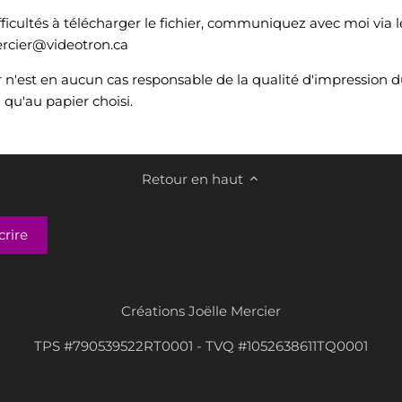
fficultés à télécharger le fichier, communiquez avec moi via 
mercier@videotron.ca
r n'est en aucun cas responsable de la qualité d'impression d
i qu'au papier choisi.
Retour en haut
Créations Joëlle Mercier
TPS #790539522RT0001 - TVQ #1052638611TQ0001