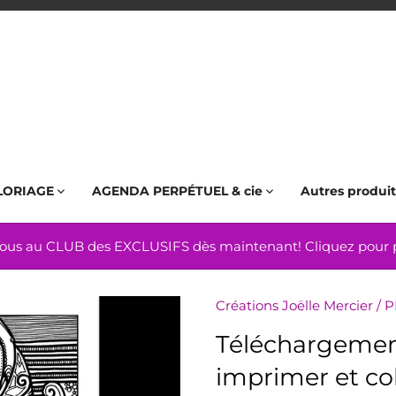
LORIAGE
AGENDA PERPÉTUEL & cie
Autres produit
us au CLUB des EXCLUSIFS dès maintenant! Cliquez pour pl
Créations Joëlle Mercier
/
P
Téléchargement
imprimer et co