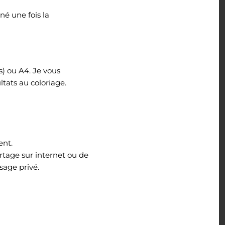
é une fois la
s) ou A4. Je vous
tats au coloriage.
ent.
rtage sur internet ou de
sage privé.