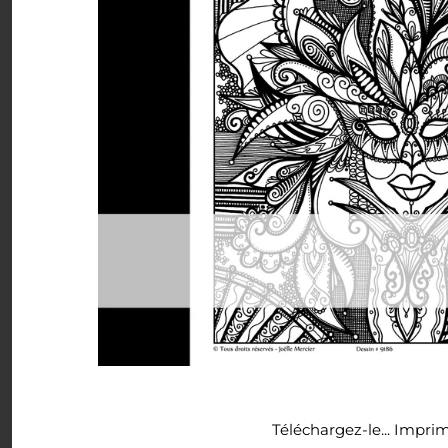
Minis à l'unité
Nuanciers
PDF (téléchargement)
Pochettes (8,5x11)
Rassemblements
Sachets (minis 4x5)
Signets
Autres à colorier
LIQUIDATION
Téléchargez-le... Imprim