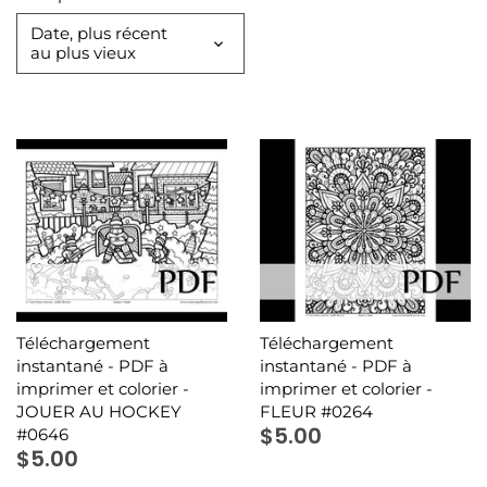
numériquement
Date, plus récent
au plus vieux
Minis à l'unité
Nuanciers
PDF (téléchargement)
Pochettes (8,5x11)
Rassemblements
Sachets (minis 4x5)
Téléchargement
Téléchargement
instantané - PDF à
instantané - PDF à
Signets
imprimer et colorier -
imprimer et colorier -
JOUER AU HOCKEY
FLEUR #0264
$5.00
#0646
Autres à colorier
$5.00