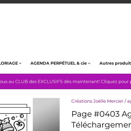
LORIAGE
AGENDA PERPÉTUEL & cie
Autres produit
us au CLUB des EXCLUSIFS dès maintenant! Cliquez pour pl
Créations Joëlle Mercier
/
a
Page #0403 Ag
Téléchargement