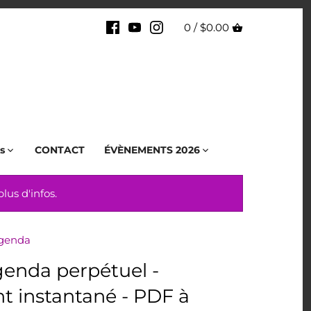
0 /
$0.00
s
CONTACT
ÉVÈNEMENTS 2026
us d'infos.
genda
enda perpétuel -
 instantané - PDF à