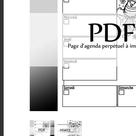
Minis à l'unité
Nuanciers
PDF (téléchargement)
Pochettes (8,5x11)
Rassemblements
Sachets (minis 4x5)
Signets
Autres à colorier
LIQUIDATION