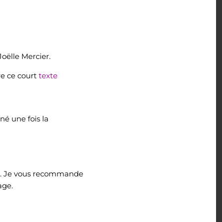
oëlle Mercier.
re ce court
texte
é une fois la
ces. Je vous recommande
age.