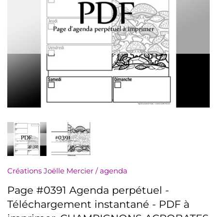
numériquement
Minis à l'unité
Nuanciers
PDF (téléchargement)
Pochettes (8,5x11)
Rassemblements
Sachets (minis 4x5)
Créations Joëlle Mercier
/
agenda
Signets
Page #0391 Agenda perpétuel -
Autres à colorier
Téléchargement instantané - PDF à