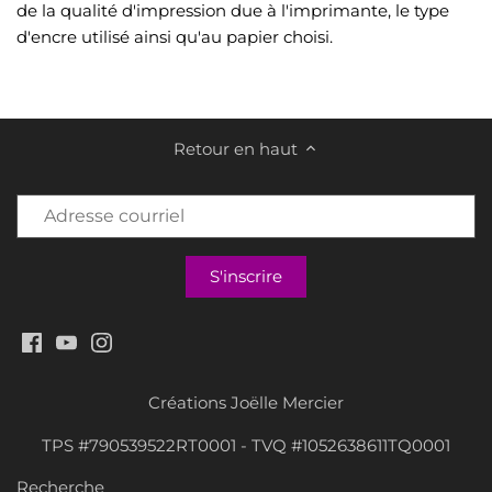
de la qualité d'impression due à l'imprimante, le type
d'encre utilisé ainsi qu'au papier choisi.
Retour en haut
Créations Joëlle Mercier
TPS #790539522RT0001 - TVQ #1052638611TQ0001
Recherche