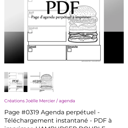
numériquement
Minis à l'unité
Nuanciers
PDF (téléchargement)
Pochettes (8,5x11)
Rassemblements
Sachets (minis 4x5)
Créations Joëlle Mercier
/
agenda
Signets
Page #0319 Agenda perpétuel -
Autres à colorier
Téléchargement instantané - PDF à