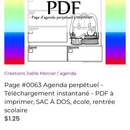
numériquement
Minis à l'unité
Nuanciers
PDF (téléchargement)
Pochettes (8,5x11)
Créations Joëlle Mercier
/
agenda
Rassemblements
Page #0063 Agenda perpétuel -
Sachets (minis 4x5)
Téléchargement instantané - PDF à
imprimer, SAC À DOS, école, rentrée
Signets
scolaire
Autres à colorier
$1.25