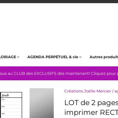
LORIAGE
AGENDA PERPÉTUEL & cie
Autres produit
us au CLUB des EXCLUSIFS dès maintenant! Cliquez pour pl
Créations Joëlle Mercier
/
a
LOT de 2 pages
imprimer RECT