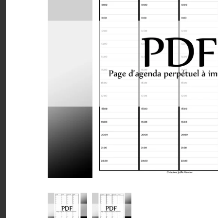
Minis à l'unité
Nuanciers
PDF (téléchargement)
Pochettes (8,5x11)
Rassemblements
Sachets (minis 4x5)
Signets
Autres à colorier
LIQUIDATION