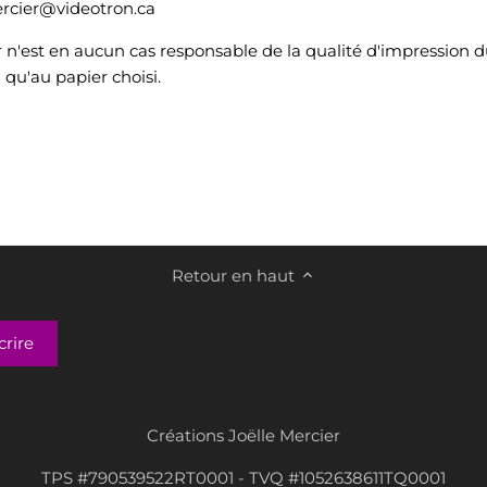
mercier@videotron.ca
r n'est en aucun cas responsable de la qualité d'impression d
i qu'au papier choisi.
Retour en haut
Créations Joëlle Mercier
TPS #790539522RT0001 - TVQ #1052638611TQ0001