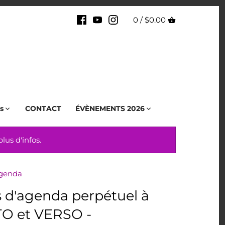
0 /
$0.00
s
CONTACT
ÉVÈNEMENTS 2026
us d'infos.
genda
 d'agenda perpétuel à
O et VERSO -