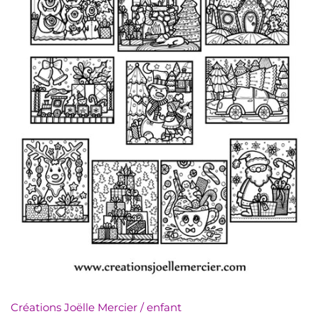
numériquement
Minis à l'unité
Nuanciers
PDF (téléchargement)
Pochettes (8,5x11)
Rassemblements
Sachets (minis 4x5)
Signets
Autres à colorier
Créations Joëlle Mercier
/
enfant