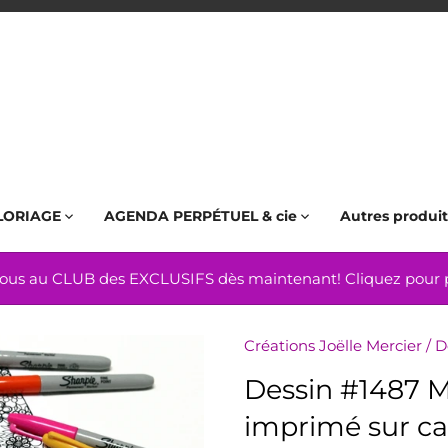
LORIAGE
AGENDA PERPÉTUEL & cie
Autres produit
us au CLUB des EXCLUSIFS dès maintenant! Cliquez pour pl
Créations Joëlle Mercier
/
D
Dessin #1487 M
imprimé sur ca