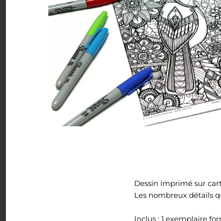
Minis à l'unité
Nuanciers
PDF (téléchargement)
Pochettes (8,5x11)
Rassemblements
Sachets (minis 4x5)
Signets
Dessin imprimé sur carto
Autres à colorier
Les nombreux détails q
LIQUIDATION
Inclus : 1 exemplaire fo