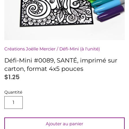
numériquement
Minis à l'unité
Nuanciers
PDF (téléchargement)
Créations Joëlle Mercier
/
Défi-Mini (à l'unité)
Pochettes (8,5x11)
Défi-Mini #0089, SANTÉ, imprimé sur
carton, format 4x5 pouces
Rassemblements
$1.25
Sachets (minis 4x5)
Quantité
Signets
Autres à colorier
Ajouter au panier