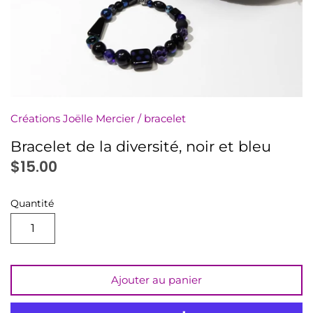
numériquement
Minis à l'unité
Nuanciers
PDF (téléchargement)
Créations Joëlle Mercier
/
bracelet
Pochettes (8,5x11)
Bracelet de la diversité, noir et bleu
$15.00
Rassemblements
Quantité
Sachets (minis 4x5)
Signets
Ajouter au panier
Autres à colorier