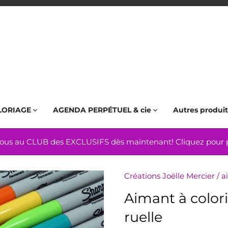
LORIAGE
AGENDA PERPÉTUEL & cie
Autres produit
us au CLUB des EXCLUSIFS dès maintenant! Cliquez pour pl
Créations Joëlle Mercier
/
a
Aimant à color
ruelle