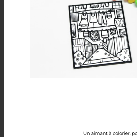
Minis à l'unité
Nuanciers
PDF (téléchargement)
Pochettes (8,5x11)
Rassemblements
Sachets (minis 4x5)
Signets
Autres à colorier
LIQUIDATION
Un aimant à colorier, po