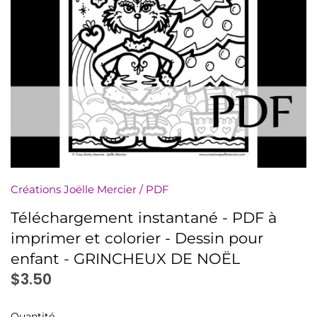
numériquement
Minis à l'unité
Nuanciers
PDF (téléchargement)
Pochettes (8,5x11)
Rassemblements
Créations Joëlle Mercier
/
PDF
Sachets (minis 4x5)
Téléchargement instantané - PDF à
imprimer et colorier - Dessin pour
Signets
enfant - GRINCHEUX DE NOËL
$3.50
Autres à colorier
Quantité