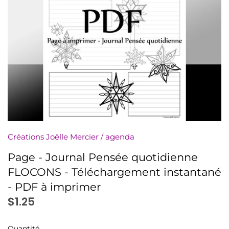
numériquement
Minis à l'unité
Nuanciers
PDF (téléchargement)
Pochettes (8,5x11)
Rassemblements
Créations Joëlle Mercier
/
agenda
Sachets (minis 4x5)
Page - Journal Pensée quotidienne
FLOCONS - Téléchargement instantané
Signets
- PDF à imprimer
$1.25
Autres à colorier
Quantité