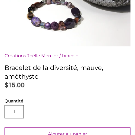
numériquement
Minis à l'unité
Nuanciers
PDF (téléchargement)
Créations Joëlle Mercier
/
bracelet
Pochettes (8,5x11)
Bracelet de la diversité, mauve,
améthyste
Rassemblements
$15.00
Sachets (minis 4x5)
Quantité
Signets
Autres à colorier
Ajouter au panier